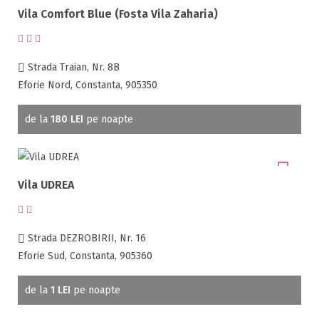
Vila Comfort Blue (Fosta Vila Zaharia)
Neclasificat
1 stea / margareta
2 stele / margarete
Strada Traian, Nr. 8B
3 stele / margarete
Eforie Nord, Constanta, 905350
4 stele / margarete
de la
180 LEI
pe noapte
5 stele / margarete
Selecteaza pretul
Vila UDREA
Pret:
0
-
4000
LEI
Strada DEZROBIRII, Nr. 16
Eforie Sud, Constanta, 905360
Tip oferta
Toate tipurile de oferte
de la
1 LEI
pe noapte
Oferta 1 Decembrie 2026 ( 1 )