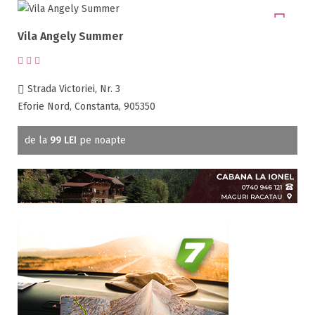
Oferta Craciun 2026 ( 2 )
Oferta Revelion 2027 ( 2 )
Vila Angely Summer
Alte oferte ( 2 )
Oferta 24 ianuarie ( 1 )
Strada Victoriei, Nr. 3
Eforie Nord, Constanta, 905350
Județe
de la
99 LEI
pe noapte
Alba ( 20 )
Arad ( 7 )
Arges ( 8 )
Bacau ( 15 )
Bihor ( 25 )
Bistrita-Nasaud ( 10 )
Braila ( 3 )
Brasov ( 139 )
Bucuresti ( 15 )
Buzau ( 1 )