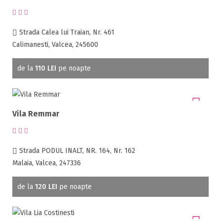
Salaj ( 2 )
Demipensiune
Satu Mare ( 11 )
Mic dejun
Sibiu ( 38 )
Strada Calea lui Traian, Nr. 461
Accepta animale
Suceava ( 37 )
Calimanesti, Valcea, 245600
Accepta voucher vacanta
Teleorman ( 1 )
Acces bucatarie
Timis ( 4 )
de la
110 LEI
pe noapte
Acces persoane cu dizabilități
Tulcea ( 3 )
Valcea ( 49 )
ATV
Vaslui ( 1 )
Bar
Vila Remmar
Vrancea ( 12 )
Beauty center
Biliard
Cablu tv
Strada PODUL INALT, NR. 164, Nr. 162
Cazino
Malaia, Valcea, 247336
Ceaun
Ciubar
de la
120 LEI
pe noapte
Crama
Cutie de valori