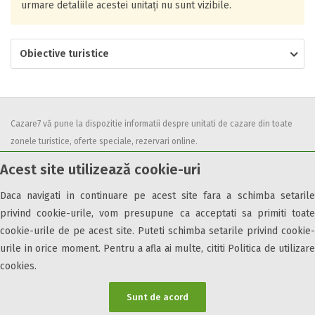
urmare detaliile acestei unitați nu sunt vizibile.
Obiective turistice
Cazare7 vă pune la dispozitie informatii despre unitati de cazare din toate
zonele turistice, oferte speciale, rezervari online.
Utilizand acest serviciu inseamna ca sunteti de acord cu
Termenii și
Acest site utilizează cookie-uri
condițiile
de utilizare.
Daca navigati in continuare pe acest site fara a schimba setarile
privind cookie-urile, vom presupune ca acceptati sa primiti toate
cookie-urile de pe acest site. Puteti schimba setarile privind cookie-
urile in orice moment. Pentru a afla ai multe, cititi Politica de utilizare
© 2026 Cazare7. Toate drepturile rezervate.
cookies.
Obiective turistice
Informații utile
Parteneri Cazare7
Harta Cazare7
Sunt de acord