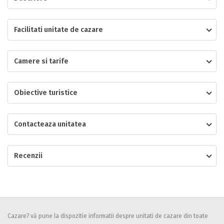
Localitatea
Facilitati unitate de cazare
Camere si tarife
* Ajuta la statistica unitatii sa vada de unde ii vin clientii
Numar de telefon
Obiective turistice
Contacteaza unitatea
E-mail
Inscrieti-va GRATUIT pe grupul nostru de cazare
https://www.facebook.com/groups/cazareromaniaghidonline
Recenzii
Spatiul solicitat
Curatenie
Numar persoane
Comfort
Cazare7 vă pune la dispozitie informatii despre unitati de cazare din toate