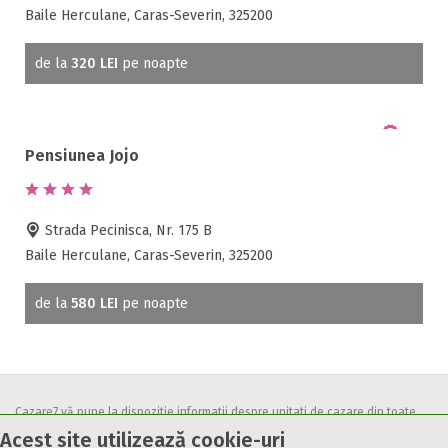
Baile Herculane, Caras-Severin, 325200
de la
320 LEI
pe noapte
Pensiunea Jojo
Strada Pecinisca, Nr. 175 B
Baile Herculane, Caras-Severin, 325200
de la
580 LEI
pe noapte
Cazare7 vă pune la dispozitie informatii despre unitati de cazare din toate
Acest site utilizează cookie-uri
zonele turistice, oferte speciale, rezervari online.