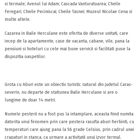
si termale; Avenul lui Adam; Cascada Vanturatoarea; Cheile
Feregari; Cheile Peciniscai; Cheile Tasnei; Muzeul Nicolae Cena si
multe altele.
Cazarea in Baile Herculane este oferita de diverse unitati, care
incep de la apartamente, case de vacanta, cabane, vile, pana la
pensiuni si hoteluri cu cele mai bune servicii si facilitati puse la
dispozitia oaspetilor.
Grota cu Aburi este un obiectiv turistic natural din judetul Caras-
severin, nu departe de statiunea Baile Herculane si are o
lungime de doar 14 metri.
Numele pesterii nu a fost pus la intamplare, aceasta fiind numita
datorita unui fenomen prin care pestera rasufla aburi fierbinti, cu
temperaturi care ajung pana la 56 grade Celsius, prin cadrul unei
crapaturi in stanca, ca urmare a activitatii unui izvor termal.