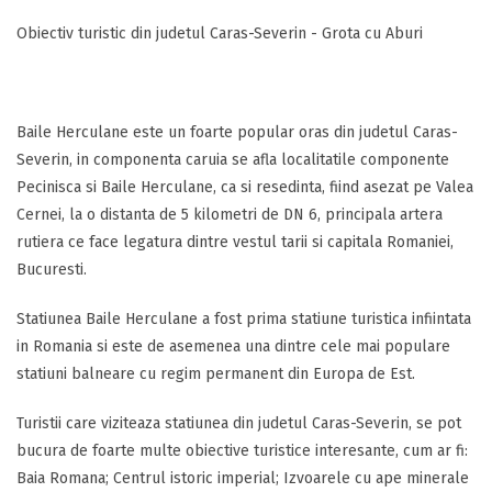
Obiectiv turistic din judetul Caras-Severin - Grota cu Aburi
Baile Herculane este un foarte popular oras din judetul Caras-
Severin, in componenta caruia se afla localitatile componente
Pecinisca si Baile Herculane, ca si resedinta, fiind asezat pe Valea
Cernei, la o distanta de 5 kilometri de DN 6, principala artera
rutiera ce face legatura dintre vestul tarii si capitala Romaniei,
Bucuresti.
Statiunea Baile Herculane a fost prima statiune turistica infiintata
in Romania si este de asemenea una dintre cele mai populare
statiuni balneare cu regim permanent din Europa de Est.
Turistii care viziteaza statiunea din judetul Caras-Severin, se pot
bucura de foarte multe obiective turistice interesante, cum ar fi:
Baia Romana; Centrul istoric imperial; Izvoarele cu ape minerale