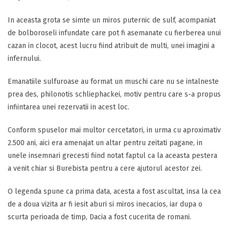
In aceasta grota se simte un miros puternic de sulf, acompaniat
de bolboroseli infundate care pot fi asemanate cu fierberea unui
cazan in clocot, acest lucru fiind atribuit de multi, unei imagini a
infernului.
Emanatiile sulfuroase au format un muschi care nu se intalneste
prea des, philonotis schliephackei, motiv pentru care s-a propus
infiintarea unei rezervatii in acest loc.
Conform spuselor mai multor cercetatori, in urma cu aproximativ
2.500 ani, aici era amenajat un altar pentru zeitati pagane, in
unele insemnari grecesti fiind notat faptul ca la aceasta pestera
a venit chiar si Burebista pentru a cere ajutorul acestor zei.
O legenda spune ca prima data, acesta a fost ascultat, insa la cea
de a doua vizita ar fi iesit aburi si miros inecacios, iar dupa o
scurta perioada de timp, Dacia a fost cucerita de romani.