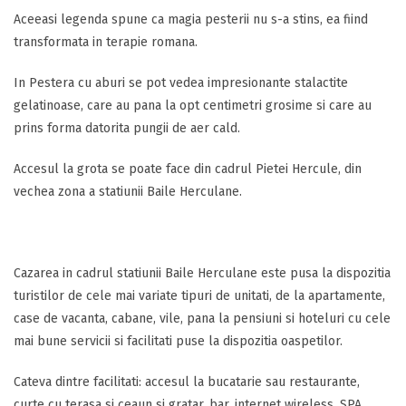
Aceeasi legenda spune ca magia pesterii nu s-a stins, ea fiind
transformata in terapie romana.
In Pestera cu aburi se pot vedea impresionante stalactite
gelatinoase, care au pana la opt centimetri grosime si care au
prins forma datorita pungii de aer cald.
Accesul la grota se poate face din cadrul Pietei Hercule, din
vechea zona a statiunii Baile Herculane.
Cazarea in cadrul statiunii Baile Herculane este pusa la dispozitia
turistilor de cele mai variate tipuri de unitati, de la apartamente,
case de vacanta, cabane, vile, pana la pensiuni si hoteluri cu cele
mai bune servicii si facilitati puse la dispozitia oaspetilor.
Cateva dintre facilitati: accesul la bucatarie sau restaurante,
curte cu terasa si ceaun si gratar, bar, internet wireless, SPA,