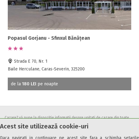
Popasul Gorjanu - Sfinxul Bănățean
Strada E 70, Nr. 1
Baile Herculane, Caras-Severin, 325200
de la
180 LEI
pe noapte
Cazare7 vă pune la dispozitie informatii despre unitati de cazare din toate
Acest site utilizează cookie-uri
zonele turistice, oferte speciale, rezervari online.
Utilizand acest serviciu inseamna ca sunteti de acord cu
Termenii și
Daca navigati in continuare pe acest site fara a schimba setarile