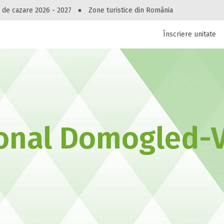
Peste 10549 oferte de cazare!
 de cazare 2026 - 2027
Zone turistice din România
Înscriere unitate
luri, pensiuni, vile, apartamente sau alte unitați
cel mai bun preț.
Ai uitat parola?
ional Domogled-V