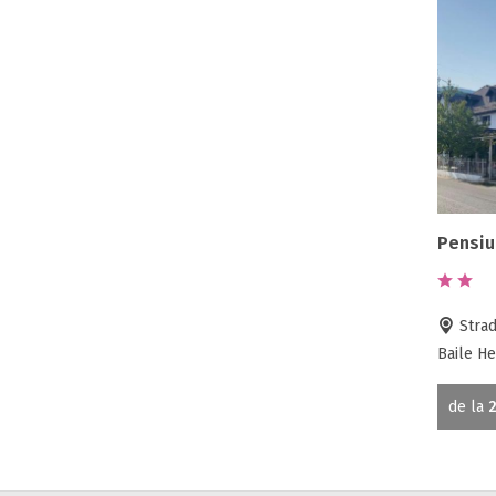
Pensiu
Strada
Baile He
de la
2