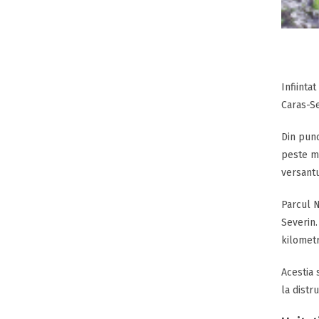
Infiinta
Caras-Se
Din punc
peste ma
versantu
Parcul N
Severin.
kilometr
Acestia 
la distr