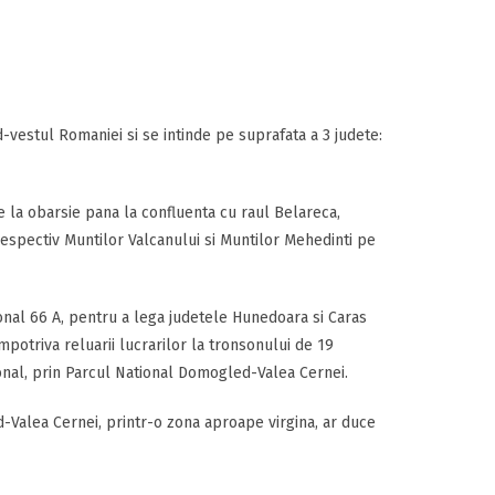
d-vestul Romaniei si se intinde pe suprafata a 3 judete:
e la obarsie pana la confluenta cu raul Belareca,
espectiv Muntilor Valcanului si Muntilor Mehedinti pe
nal 66 A, pentru a lega judetele Hunedoara si Caras
mpotriva reluarii lucrarilor la tronsonului de 19
onal, prin Parcul National Domogled-Valea Cernei.
-Valea Cernei, printr-o zona aproape virgina, ar duce