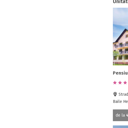
Unitat
Pensiu
Strad
Baile He
de la
4