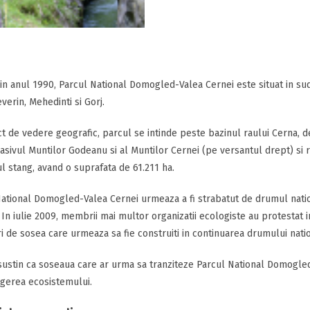
t in anul 1990, Parcul National Domogled-Valea Cernei este situat in su
verin, Mehedinti si Gorj.
t de vedere geografic, parcul se intinde peste bazinul raului Cerna, d
sivul Muntilor Godeanu si al Muntilor Cernei (pe versantul drept) si r
l stang, avand o suprafata de 61.211 ha.
ational Domogled-Valea Cernei urmeaza a fi strabatut de drumul natio
 In iulie 2009, membrii mai multor organizatii ecologiste au protestat i
i de sosea care urmeaza sa fie construiti in continuarea drumului nati
sustin ca soseaua care ar urma sa tranziteze Parcul National Domogled
ugerea ecosistemului.